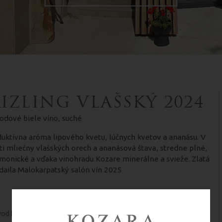
IZLING VLAŠSKÝ 2024
odové biele víno, suché
uktívna aróma lipového kvetu, lúčnych kvetov a ananásu. V
ti mliečny vlašských orech a ananásová štava, stredne plné,
monické a vďaka vinohradu Kozare minerálne a svieže. Zlatá
aila Malokarpatský salón vín 2025
Modranský vinohradnícky rajón, obec
od hrozna:
Šenkvice