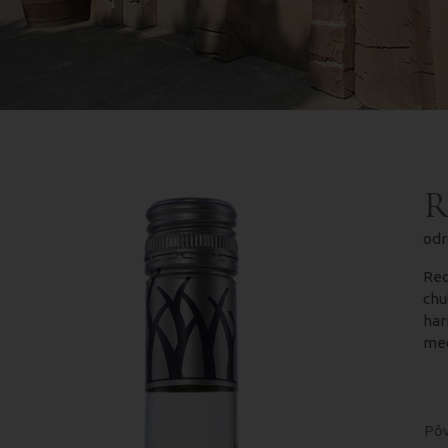
R
odr
Red
chu
har
med
Pôv