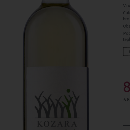
Vin
Cuk
hro
Obs
Pod
tep
8
6.