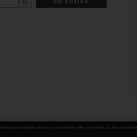
ks
DO KOŠÍKA
ránky potvrdzujete, že ste sa oboznámili s tým, čo cookies sú, ako ich môže
VŠEOBECNÉ OBCHODNÉ PODMIENKY