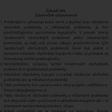
Článok XIII.
Záverečné ustanovenia
Predávajúci si vyhradzuje právo meniť a dopĺňať tieto všeobecné
obchodné podmienky a reklamačné podmienky aj bez
predchádzajúceho upozornenia kupujúceho. V prípade zmeny
všeobecných obchodných podmienok alebo reklamačných
podmienok, sa riadi celý proces nákupu prostredníctvom tých
všeobecných obchodných podmienok, ktoré boli platné v
momente odoslania objednávky kupujúcim a tieto sú prístupné na
internetovej stránke predávajúceho.
Neoddeliteľnou súčasťou týchto všeobecných obchodných
podmienok sú aj reklamačné podmienky.
Odoslaním objednávky kupujúci si prečítal všeobecné obchodné
podmienky ako aj reklamačné podmienky.
Tieto podmienky boli vypracované v rámci projektu certifikácie e-
shopu nakupujbezpecne.sk
Tieto všeobecné obchodné podmienky a reklamačné podmienky
sú k dispozícií v sídle spoločnosti k nahliadnutiu kupujúcim ako i sú
zverejnené na internetovej stránke e- shopu.
Pokiaľ spotrebiteľ nie je spokojný so spôsobom, ktorým