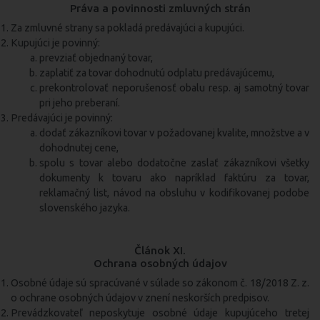
Práva a povinnosti zmluvných strán
Za zmluvné strany sa pokladá predávajúci a kupujúci.
Kupujúci je povinný:
prevziať objednaný tovar,
zaplatiť za tovar dohodnutú odplatu predávajúcemu,
prekontrolovať neporušenosť obalu resp. aj samotný tovar
pri jeho preberaní.
Predávajúci je povinný:
dodať zákazníkovi tovar v požadovanej kvalite, množstve a v
dohodnutej cene,
spolu s tovar alebo dodatočne zaslať zákazníkovi všetky
dokumenty k tovaru ako napríklad faktúru za tovar,
reklamačný list, návod na obsluhu v kodifikovanej podobe
slovenského jazyka.
Článok XI.
Ochrana osobných údajov
Osobné údaje sú spracúvané v súlade so zákonom č. 18/2018 Z. z.
o ochrane osobných údajov v znení neskorších predpisov.
Prevádzkovateľ neposkytuje osobné údaje kupujúceho tretej