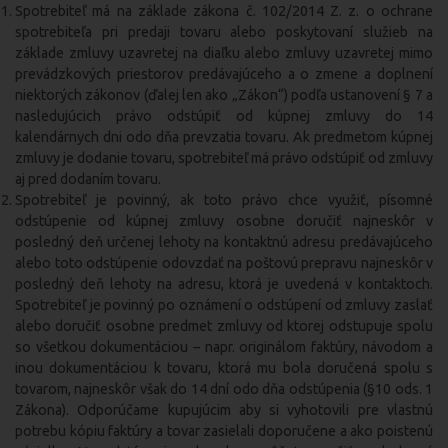
Spotrebiteľ má na základe zákona č. 102/2014 Z. z. o ochrane
spotrebiteľa pri predaji tovaru alebo poskytovaní služieb na
základe zmluvy uzavretej na diaľku alebo zmluvy uzavretej mimo
prevádzkových priestorov predávajúceho a o zmene a doplnení
niektorých zákonov (ďalej len ako „Zákon“) podľa ustanovení § 7 a
nasledujúcich právo odstúpiť od kúpnej zmluvy do 14
kalendárnych dni odo dňa prevzatia tovaru. Ak predmetom kúpnej
zmluvy je dodanie tovaru, spotrebiteľ má právo odstúpiť od zmluvy
aj pred dodaním tovaru.
Spotrebiteľ je povinný, ak toto právo chce využiť, písomné
odstúpenie od kúpnej zmluvy osobne doručiť najneskôr v
posledný deň určenej lehoty na kontaktnú adresu predávajúceho
alebo toto odstúpenie odovzdať na poštovú prepravu najneskôr v
posledný deň lehoty na adresu, ktorá je uvedená v kontaktoch.
Spotrebiteľ je povinný po oznámení o odstúpení od zmluvy zaslať
alebo doručiť osobne predmet zmluvy od ktorej odstupuje spolu
so všetkou dokumentáciou – napr. originálom faktúry, návodom a
inou dokumentáciou k tovaru, ktorá mu bola doručená spolu s
tovarom, najneskôr však do 14 dní odo dňa odstúpenia (§10 ods. 1
Zákona). Odporúčame kupujúcim aby si vyhotovili pre vlastnú
potrebu kópiu faktúry a tovar zasielali doporučene a ako poistenú