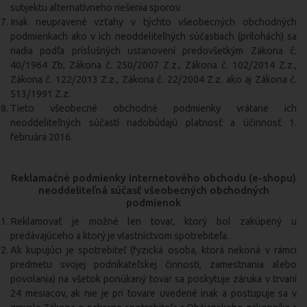
subjektu alternatívneho riešenia sporov.
Inak neupravené vzťahy v týchto všeobecných obchodných
podmienkach ako v ich neoddeliteľných súčastiach (prílohách) sa
riadia podľa príslušných ustanovení predovšetkým Zákona č.
40/1964 Zb, Zákona č. 250/2007 Z.z., Zákona č. 102/2014 Z.z.,
Zákona č. 122/2013 Z.z., Zákona č. 22/2004 Z.z. ako aj Zákona č.
513/1991 Z.z.
Tieto všeobecné obchodné podmienky vrátane ich
neoddeliteľných súčastí nadobúdajú platnosť a účinnosť 1.
februára 2016.
Reklamačné podmienky internetového obchodu (e-shopu)
neoddeliteľná súčasť všeobecných obchodných
podmienok
Reklamovať je možné len tovar, ktorý bol zakúpený u
predávajúceho a ktorý je vlastníctvom spotrebiteľa.
Ak kupujúci je spotrebiteľ (fyzická osoba, ktorá nekoná v rámci
predmetu svojej podnikateľskej činnosti, zamestnania alebo
povolania) na všetok ponúkaný tovar sa poskytuje záruka v trvaní
24 mesiacov, ak nie je pri tovare uvedené inak a postupuje sa v