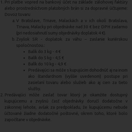
Pri platbe vopred na bankový účet na základe zálohovej faktúry
alebo prostredníctvom platobných brán si za dopravné účtujeme:
Dovoz tovaru
V Bratislave, Trnave, Malackách a v ich okolí Bratislava,
Trnava, Malacky pri objednávke nad 30 € bez DPH zadarmo
(pri nedosiahnutí sumy objednávky doplatok 4 €).
Zvyšok SR - doplatok za váhu – zaslanie kuriérskou
spoločnosťou.:
Balík do 3 kg - 4 €
Balík do 5 kg - 4,5 €
Balík do 10 kg - 4,9 €
Predávajúci sa môže s kupujúcim dohodnúť aj na inom
ako štandardnom (vyššie uvedenom) postupe pri
zasielaní tovaru alebo služieb ako aj cien za tieto
služby.
Predávajúci môže zaslať tovar ktorý je okamžite dostupný
kupujúcemu a zvyšnú časť objednávky doručí dodatočne v
zákonnej lehote, avšak za predpokladu, že kupujúcemu nebude
účtované žiadne dodatočné poštovné, okrem toho, ktoré bolo
započítane v objednávke.