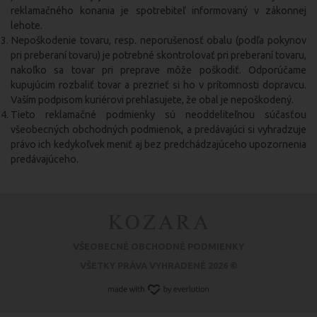
reklamačného konania je spotrebiteľ informovaný v zákonnej
lehote.
Nepoškodenie tovaru, resp. neporušenosť obalu (podľa pokynov
pri preberaní tovaru) je potrebné skontrolovať pri preberaní tovaru,
nakoľko sa tovar pri preprave môže poškodiť. Odporúčame
kupujúcim rozbaliť tovar a prezrieť si ho v prítomnosti dopravcu.
Vaším podpisom kuriérovi prehlasujete, že obal je nepoškodený.
Tieto reklamačné podmienky sú neoddeliteľnou súčasťou
všeobecných obchodných podmienok, a predávajúci si vyhradzuje
právo ich kedykoľvek meniť aj bez predchádzajúceho upozornenia
predávajúceho.
VŠEOBECNÉ OBCHODNÉ PODMIENKY
VŠETKY PRÁVA VYHRADENÉ 2026 ©