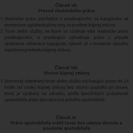
Článok VII.
Prevod vlastníckeho práva
Vlastnícke právo prechádza z predávajúceho na kupujúceho až
momentom vyplatenia plnej ceny za predmet kúpnej zmluvy.
Tovar alebo služby, na ktoré sa vzťahuje ešte vlastnícke právo
predávajúceho, si predávajúci vyhradzuje právo v prípade
uplatnenia reklamácie kupujúcim, vybaviť až v momente úplného
zaplatenia predmetu kúpnej zmluvy.
Článok VIII.
Storno kúpnej zmluvy
Stornovať objednaný tovar alebo službu má kupujúci právo do 24
hodín od vzniku kúpnej zmluvy bez storno poplatku pri tovare,
ktorý je vyrábaný na zákazku, podľa špecifických požiadaviek
spotrebiteľa alebo špeciálne pre jedného spotrebiteľa.
Článok IX.
Právo spotrebiteľa vrátiť tovar bez udania dôvodu a
poučenie spotrebiteľa