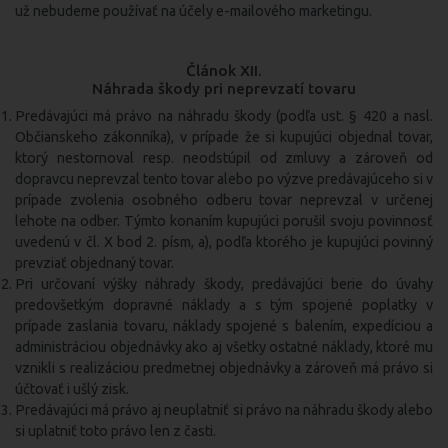
už nebudeme používať na účely e-mailového marketingu.
Článok XII.
Náhrada škody pri neprevzatí tovaru
Predávajúci má právo na náhradu škody (podľa ust. § 420 a nasl.
Občianskeho zákonníka), v prípade že si kupujúci objednal tovar,
ktorý nestornoval resp. neodstúpil od zmluvy a zároveň od
dopravcu neprevzal tento tovar alebo po výzve predávajúceho si v
prípade zvolenia osobného odberu tovar neprevzal v určenej
lehote na odber. Týmto konaním kupujúci porušil svoju povinnosť
uvedenú v čl. X bod 2. písm, a), podľa ktorého je kupujúci povinný
prevziať objednaný tovar.
Pri určovaní výšky náhrady škody, predávajúci berie do úvahy
predovšetkým dopravné náklady a s tým spojené poplatky v
prípade zaslania tovaru, náklady spojené s balením, expedíciou a
administráciou objednávky ako aj všetky ostatné náklady, ktoré mu
vznikli s realizáciou predmetnej objednávky a zároveň má právo si
účtovať i ušlý zisk.
Predávajúci má právo aj neuplatniť si právo na náhradu škody alebo
si uplatniť toto právo len z časti.