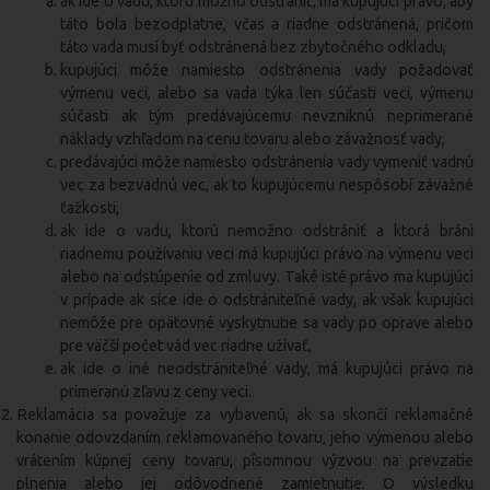
ak ide o vadu, ktorú možno odstrániť, má kupujúci právo, aby
táto bola bezodplatne, včas a riadne odstránená, pričom
táto vada musí byť odstránená bez zbytočného odkladu,
kupujúci môže namiesto odstránenia vady požadovať
výmenu veci, alebo sa vada týka len súčasti veci, výmenu
súčasti ak tým predávajúcemu nevzniknú neprimerané
náklady vzhľadom na cenu tovaru alebo závažnosť vady,
predávajúci môže namiesto odstránenia vady vymeniť vadnú
vec za bezvadnú vec, ak to kupujúcemu nespôsobí závažné
ťažkosti,
ak ide o vadu, ktorú nemožno odstrániť a ktorá bráni
riadnemu používaniu veci má kupujúci právo na výmenu veci
alebo na odstúpenie od zmluvy. Také isté právo ma kupujúci
v prípade ak síce ide o odstrániteľné vady, ak však kupujúci
nemôže pre opätovné vyskytnutie sa vady po oprave alebo
pre väčší počet vád vec riadne užívať,
ak ide o iné neodstrániteľné vady, má kupujúci právo na
primeranú zľavu z ceny veci.
Reklamácia sa považuje za vybavenú, ak sa skončí reklamačné
konanie odovzdaním reklamovaného tovaru, jeho výmenou alebo
vrátením kúpnej ceny tovaru, písomnou výzvou na prevzatie
plnenia alebo jej odôvodnené zamietnutie. O výsledku