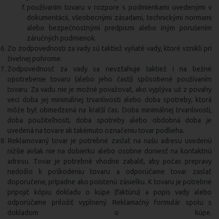
používaním tovaru v rozpore s podmienkami uvedenými v
dokumentácii, všeobecnými zásadami, technickými normami
alebo bezpečnostnými predpismi alebo iným porušením
záručných podmienok.
Zo zodpovednosti za vady sú taktiež vyňaté vady, ktoré vznikli pri
živelnej pohrome.
Zodpovednosť za vady sa nevzťahuje taktiež i na bežné
opotrebenie tovaru (alebo jeho časti) spôsobené používaním
tovaru. Za vadu nie je možné považovať, ako vyplýva už z povahy
veci doba jej minimálnej trvanlivosti alebo doba spotreby, ktorá
môže byť obmedzená na kratší čas. Doba minimálnej trvanlivosti,
doba použiteľnosti, doba spotreby alebo obdobná doba je
uvedená na tovare ak takémuto označeniu tovar podlieha.
Reklamovaný tovar je potrebné zaslať na našu adresu uvedenú
nižšie avšak nie na dobierku alebo osobne doniesť na kontaktnú
adresu. Tovar je potrebné vhodne zabaliť, aby počas prepravy
nedošlo k poškodeniu tovaru a odporúčame tovar zaslať
doporučene, prípadne ako poistenú zásielku. K tovaru je potrebné
pripojiť kópiu dokladu o kúpe (faktúru) a popis vady alebo
odporúčame priložiť vyplnený Reklamačný formulár spolu s
dokladom o kúpe.