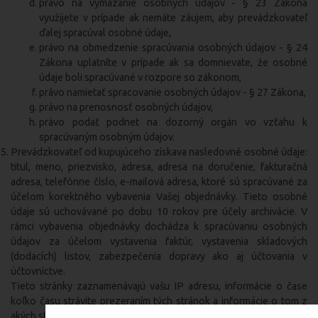
právo na vymazanie osobných údajov - § 23 Zákona
využijete v prípade ak nemáte záujem, aby prevádzkovateľ
ďalej spracúval osobné údaje,
právo na obmedzenie spracúvania osobných údajov - § 24
Zákona uplatníte v prípade ak sa domnievate, že osobné
údaje boli spracúvané v rozpore so zákonom,
právo namietať spracovanie osobných údajov - § 27 Zákona,
právo na prenosnosť osobných údajov,
právo podať podnet na dozorný orgán vo vzťahu k
spracúvaným osobným údajov.
Prevádzkovateľ od kupujúceho získava nasledovné osobné údaje:
titul, meno, priezvisko, adresa, adresa na doručenie, fakturačná
adresa, telefónne číslo, e-mailová adresa, ktoré sú spracúvané za
účelom korektného vybavenia Vašej objednávky. Tieto osobné
údaje sú uchovávané po dobu 10 rokov pre účely archivácie. V
rámci vybavenia objednávky dochádza k spracúvaniu osobných
údajov za účelom vystavenia faktúr, vystavenia skladových
(dodacích) listov, zabezpečenia dopravy ako aj účtovania v
účtovníctve.
Tieto stránky zaznamenávajú vašu IP adresu, informácie o čase
koľko času strávite prezeraním tých stránok a informácie o tom z
akých stránok k nám prichádzate. Cookies sú textové súbory, ktoré