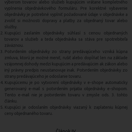
výberom tovarov alebo služieb kupujúcim vrátane kompletného
vyplnenia objednávkového formuláru. Pre korektné vybavenie
objednávky je potrebné vyplniť požadované údaje v objednávke a
zvoliť si možnosti dopravy a platby za objednaný tovar alebo
služby.
Kupujúci zaslaním objednávky súhlasí s cenou objednaných
tovarov a služieb a teda objednávka sa stáva pre spotrebiteľa
záväznou.
Potvrdením objednávky zo strany predávajúceho vzniká kúpna
zmluva, ktorú je možné meniť, rušiť alebo dopĺňať len na základe
vzájomnej dohody medzi kupujúcim a predávajúcim ak zákon alebo
iný právny predpis neustanovuje inak. Potvrdením objednávky zo
strany predávajúceho je odoslanie tovaru.
Kupujúcemu je po vytvorení objednávky v e-shope automaticky
generovaný e-mail s potvrdením prijatia objednávky e-shopom.
Tento e-mail nie je potvrdením tovaru v zmysle ods. 3. tohto
článku.
Kupujúci je odoslaním objednávky viazaný k zaplateniu kúpnej
ceny objednaného tovaru.
Článok IV.