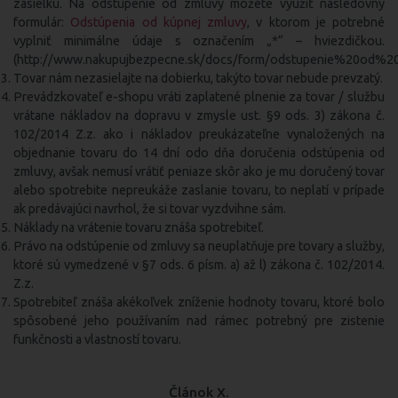
zásielku. Na odstúpenie od zmluvy môžete využiť nasledovný
formulár:
Odstúpenia od kúpnej zmluvy
, v ktorom je potrebné
vyplniť minimálne údaje s označením „*“ – hviezdičkou.
(http://www.nakupujbezpecne.sk/docs/form/odstupenie%20od%20
Tovar nám nezasielajte na dobierku, takýto tovar nebude prevzatý.
Prevádzkovateľ e-shopu vráti zaplatené plnenie za tovar / službu
vrátane nákladov na dopravu v zmysle ust. §9 ods. 3) zákona č.
102/2014 Z.z. ako i nákladov preukázateľne vynaložených na
objednanie tovaru do 14 dní odo dňa doručenia odstúpenia od
zmluvy, avšak nemusí vrátiť peniaze skôr ako je mu doručený tovar
alebo spotrebite nepreukáže zaslanie tovaru, to neplatí v prípade
ak predávajúci navrhol, že si tovar vyzdvihne sám.
Náklady na vrátenie tovaru znáša spotrebiteľ.
Právo na odstúpenie od zmluvy sa neuplatňuje pre tovary a služby,
ktoré sú vymedzené v §7 ods. 6 písm. a) až l) zákona č. 102/2014.
Z.z.
Spotrebiteľ znáša akékoľvek zníženie hodnoty tovaru, ktoré bolo
spôsobené jeho používaním nad rámec potrebný pre zistenie
funkčnosti a vlastností tovaru.
Článok X.