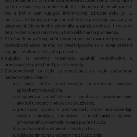
zmysle Zákona o ochrane spotrebiteľa a Občianskeho zákonníka a
týchto reklamačných podmienok. Ak si kupujúci objednal použitú
vec a bol o tom kupujúci informovaný, záručná doba je 12
mesiacov. Ak kupujúci nie je spotrebiteľom, postupuje sa v zmysle
ustanovení Obchodného zákonníka a záručná doba je 1 rok a na
tieto reklamácie sa nevzťahujú tieto reklamačné podmienky.
Záručná doba začína plynúť dňom prevzatia tovaru od prepravnej
spoločnosti alebo priamo od predávajúceho ak si tovar preberá
kupujúci osobne, v deň jeho prevzatia.
Kupujúci je povinný reklamáciu uplatniť bezodkladne u
predávajúceho, a to hneď po zistení vady.
Zodpovednosť za vady sa nevzťahuje na vady spôsobené
nasledovným užívaním:
k vade došlo mechanickým poškodením výrobku
spôsobeným kupujúcim,
nesprávnym zaobchádzaním s výrobkom, spôsobom iným
ako bol uvedený v návode na používanie,
používaním tovaru v podmienkach, ktoré neodpovedajú
svojou vlhkosťou, chemickými a mechanickými vplyvmi
prirodzeného prostrediu tovaru podľa návodu,
zanedbaním starostlivosti a údržby o tovar,
poškodením tovaru nadmerným zaťažovaním,