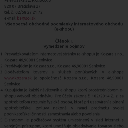
Prievozská 32, P.O.BOX 5
820 07 Bratislava 27
tel. č.: 02/58 27 21 72
e-mail:
ba@soi.sk
Všeobecné obchodné podmienky internetového obchodu
(e-shopu)
Článok I.
Vymedzenie pojmov
Prevádzkovateľom internetovej stránky (e-shopu) je Kozara s.r.o.,
Kozare 46,90081 Šenkvice
Predávajúcim je Kozara s.r.o., Kozare 46,90081 Šenkvice
Dodávateľom tovarov a služieb ponúkaných v e-shope
www.kozara.sk
je spoločnosť Kozara s.r.o., Kozare 46,90081
Šenkvice
Kupujúcim je každý návštevník e-shopu, ktorý prostredníctvom e-
shopu vytvoril objednávku. Pre účely zákona č. 102/2014 Z. z. sa
spotrebiteľom rozumie fyzická osoba, ktorá pri uzatváraní a plnení
spotrebiteľskej zmluvy nekoná v rámci predmetu svojej
podnikateľskej činnosti, zamestnania alebo povolania.
E-shopom je počítačový systém umiestnený v sieti internet s
verejným prístupom, ktorý umožňuje objednávanie tovarov alebo