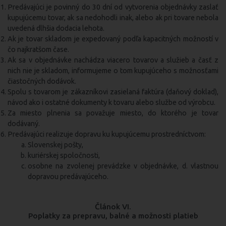
Predávajúci je povinný do 30 dní od vytvorenia objednávky zaslať
kupujúcemu tovar, ak sa nedohodli inak, alebo ak pri tovare nebola
uvedená dlhšia dodacia lehota.
Ak je tovar skladom je expedovaný podľa kapacitných možností v
čo najkratšom čase.
Ak sa v objednávke nachádza viacero tovarov a služieb a časť z
nich nie je skladom, informujeme o tom kupujúceho s možnosťami
čiastočných dodávok.
Spolu s tovarom je zákazníkovi zasielaná faktúra (daňový doklad),
návod ako i ostatné dokumenty k tovaru alebo službe od výrobcu.
Za miesto plnenia sa považuje miesto, do ktorého je tovar
dodávaný.
Predávajúci realizuje dopravu ku kupujúcemu prostredníctvom:
Slovenskej pošty,
kuriérskej spoločnosti,
osobne na zvolenej prevádzke v objednávke, d. vlastnou
dopravou predávajúceho.
Článok VI.
Poplatky za prepravu, balné a možnosti platieb