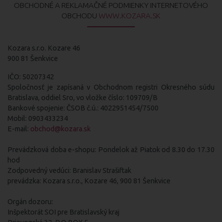
OBCHODNÉ A REKLAMAČNÉ PODMIENKY INTERNETOVÉHO
OBCHODU
WWW.KOZARA.SK
Kozara s.r.o. Kozare 46
900 81 Šenkvice
IČO: 50207342
Spoločnosť je zapísaná v Obchodnom registri Okresného súdu
Bratislava, oddiel Sro, vo vložke číslo: 109709/B
Bankové spojenie: ČSOB č.ú.: 4022951454/7500
Mobil: 0903433234
E-mail:
obchod@kozara.sk
Prevádzková doba e-shopu: Pondelok až Piatok od 8.30 do 17.30
hod
Zodpovedný vedúci: Branislav Strašiftak
prevádzka: Kozara s.r.o., Kozare 46, 900 81 Šenkvice
Orgán dozoru:
Inšpektorát SOI pre Bratislavský kraj