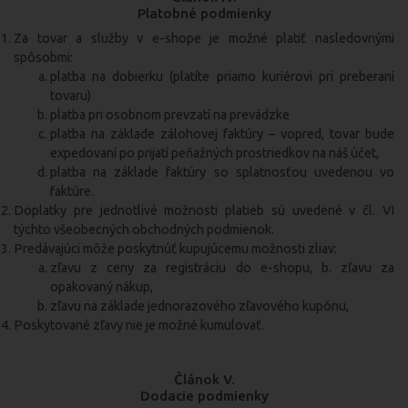
Platobné podmienky
Za tovar a služby v e-shope je možné platiť nasledovnými
spôsobmi:
platba na dobierku (platíte priamo kuriérovi pri preberaní
tovaru)
platba pri osobnom prevzatí na prevádzke
platba na základe zálohovej faktúry – vopred, tovar bude
expedovaní po prijatí peňažných prostriedkov na náš účet,
platba na základe faktúry so splatnosťou uvedenou vo
faktúre.
Doplatky pre jednotlivé možnosti platieb sú uvedené v čl. VI
týchto všeobecných obchodných podmienok.
Predávajúci môže poskytnúť kupujúcemu možnosti zliav:
zľavu z ceny za registráciu do e-shopu, b. zľavu za
opakovaný nákup,
zľavu na základe jednorazového zľavového kupónu,
Poskytované zľavy nie je možné kumulovať.
Článok V.
Dodacie podmienky