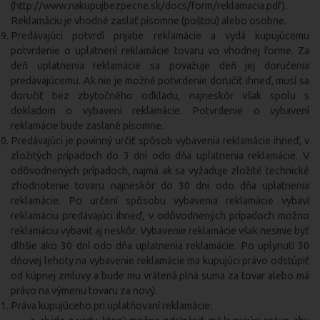
(http://www.nakupujbezpecne.sk/docs/form/reklamacia.pdf).
Reklamáciu je vhodné zaslať písomne (poštou) alebo osobne.
Predávajúci potvrdí prijatie reklamácie a vydá kupujúcemu
potvrdenie o uplatnení reklamácie tovaru vo vhodnej forme. Za
deň uplatnenia reklamácie sa považuje deň jej doručenia
predávajúcemu. Ak nie je možné potvrdenie doručiť ihneď, musí sa
doručiť bez zbytočného odkladu, najneskôr však spolu s
dokladom o vybavení reklamácie. Potvrdenie o vybavení
reklamácie bude zaslané písomne.
Predávajúci je povinný určiť spôsob vybavenia reklamácie ihneď, v
zložitých prípadoch do 3 dní odo dňa uplatnenia reklamácie. V
odôvodnených prípadoch, najmä ak sa vyžaduje zložité technické
zhodnotenie tovaru najneskôr do 30 dni odo dňa uplatnenia
reklamácie. Po určení spôsobu vybavenia reklamácie vybaví
reklamáciu predávajúci ihneď, v odôvodnených prípadoch možno
reklamáciu vybaviť aj neskôr. Vybavenie reklamácie však nesmie byť
dlhšie ako 30 dní odo dňa uplatnenia reklamácie. Po uplynutí 30
dňovej lehoty na vybavenie reklamácie ma kupujúci právo odstúpiť
od kúpnej zmluvy a bude mu vrátená plná suma za tovar alebo má
právo na výmenu tovaru za nový.
Práva kupujúceho pri uplatňovaní reklamácie: