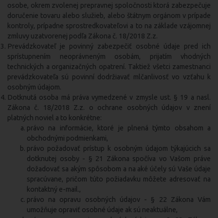
osobe, okrem zvolenej prepravnej spoločnosti ktorá zabezpečuje
doručenie tovaru alebo služieb, alebo štátnym orgánom v prípade
kontroly, prípadne sprostredkovateľovi a to na základe vzájomnej
zmluvy uzatvorenej podľa Zákona č. 18/2018 Z.z.
Prevádzkovateľ je povinný zabezpečiť osobné údaje pred ich
sprístupnením neoprávneným osobám, prijatím vhodných
technických a organizačných opatrení. Taktiež všetci zamestnanci
prevádzkovateľa sú povinní dodržiavať mlčanlivosť vo vzťahu k
osobným údajom.
Dotknutá osoba má práva vymedzené v zmysle ust. § 19 a nasl.
Zákona č. 18/2018 Z.z. o ochrane osobných údajov v znení
platných noviel a to konkrétne:
právo na informácie, ktoré je plnená týmto obsahom a
obchodnými podmienkami,
právo požadovať prístup k osobným údajom týkajúcich sa
dotknutej osoby - § 21 Zákona spočíva vo Vašom práve
dožadovať sa akým spôsobom a na aké účely sú Vaše údaje
spracúvane, pričom túto požiadavku môžete adresovať na
kontaktný e-mail.,
právo na opravu osobných údajov - § 22 Zákona Vám
umožňuje opraviť osobné údaje ak sú neaktuálne,