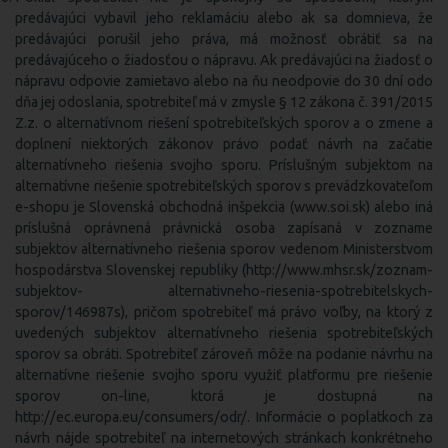
predávajúci vybavil jeho reklamáciu alebo ak sa domnieva, že
predávajúci porušil jeho práva, má možnosť obrátiť sa na
predávajúceho o žiadosťou o nápravu. Ak predávajúci na žiadosť o
nápravu odpovie zamietavo alebo na ňu neodpovie do 30 dní odo
dňa jej odoslania, spotrebiteľ má v zmysle § 12 zákona č. 391/2015
Z.z. o alternatívnom riešení spotrebiteľských sporov a o zmene a
doplnení niektorých zákonov právo podať návrh na začatie
alternatívneho riešenia svojho sporu. Príslušným subjektom na
alternatívne riešenie spotrebiteľských sporov s prevádzkovateľom
e-shopu je Slovenská obchodná inšpekcia (www.soi.sk) alebo iná
príslušná oprávnená právnická osoba zapísaná v zozname
subjektov alternatívneho riešenia sporov vedenom Ministerstvom
hospodárstva Slovenskej republiky (http://www.mhsr.sk/zoznam-
subjektov- alternativneho-riesenia-spotrebitelskych-
sporov/146987s), pričom spotrebiteľ má právo voľby, na ktorý z
uvedených subjektov alternatívneho riešenia spotrebiteľských
sporov sa obráti. Spotrebiteľ zároveň môže na podanie návrhu na
alternatívne riešenie svojho sporu využiť platformu pre riešenie
sporov on-line, ktorá je dostupná na
http://ec.europa.eu/consumers/odr/. Informácie o poplatkoch za
návrh nájde spotrebiteľ na internetových stránkach konkrétneho