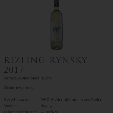
RIZLING RÝNSKY
2017
odrodové víno biele, suché
Čoskoro v predaji!
Pôvod hrozna:
MVO, Modranský rajón, obec Modra
Vinohrad:
Noviny
Cukornatosť hrozna:
22.00 °NM