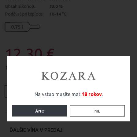
Obsah alkoholu:
13.0 %
Podávať pri teplote:
10-14 °C
0.75
l
12.30 €
10.00 € bez DPH
ks
DO KOŠÍKA
Na vstup musíte mať
18 rokov
.
ÁNO
NIE
ĎALŠIE VÍNA V PREDAJI