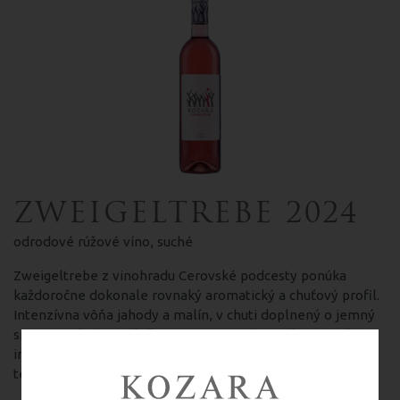
ZWEIGELTREBE 2024
odrodové rúžové víno, suché
Zweigeltrebe z vinohradu Cerovské podcesty ponúka
každoročne dokonale rovnaký aromatický a chuťový profil.
Intenzívna vôňa jahody a malín, v chuti doplnený o jemný
smotanový tón. Ročník 2024 je je v aróme ešte o niečo
intenzívnejší ako predchádzajúce ročníky. Skladujte pri
teplote do 20C°.