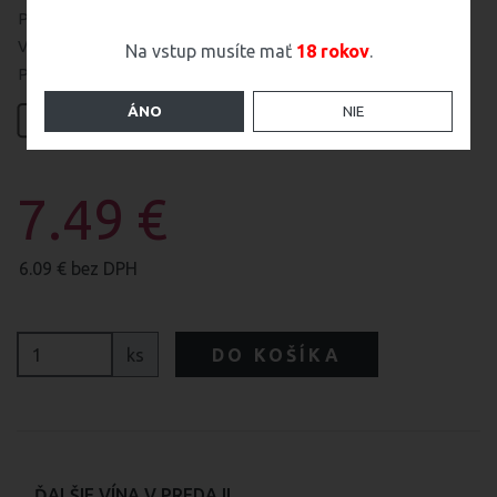
Pôvod hrozna:
MVO Modra, obec Šenkvice
Vinohrad:
Cerovské podcesty
Na vstup musíte mať
18 rokov
.
Podávať pri teplote:
10-12 °C
ÁNO
NIE
0.75
l
7.49 €
6.09 € bez DPH
ks
DO KOŠÍKA
ĎALŠIE VÍNA V PREDAJI