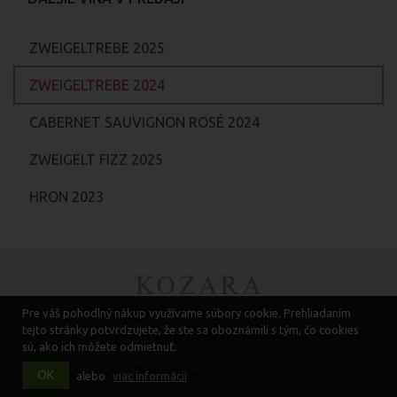
ZWEIGELTREBE 2025
ZWEIGELTREBE 2024
CABERNET SAUVIGNON ROSÉ 2024
ZWEIGELT FIZZ 2025
HRON 2023
Pre váš pohodlný nákup využívame súbory cookie. Prehliadaním
VŠEOBECNÉ OBCHODNÉ PODMIENKY
tejto stránky potvrdzujete, že ste sa oboznámili s tým, čo cookies
VŠETKY PRÁVA VYHRADENÉ 2026 ©
sú, ako ich môžete odmietnuť.
OK
alebo
viac informácií